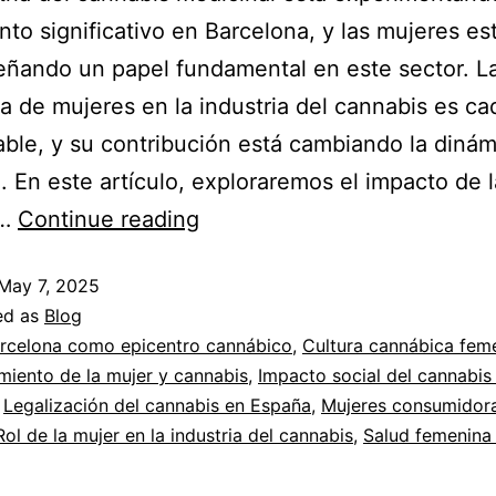
nto significativo en Barcelona, y las mujeres es
ñando un papel fundamental en este sector. L
a de mujeres en la industria del cannabis es ca
ble, y su contribución está cambiando la dinám
 En este artículo, exploraremos el impacto de l
Mujeres
s…
Continue reading
y
May 7, 2025
Cannabis
ed as
Blog
en
rcelona como epicentro cannábico
,
Cultura cannábica fem
Barcelona:
iento de la mujer y cannabis
,
Impacto social del cannabis
Descubre
,
Legalización del cannabis en España
,
Mujeres consumidor
Rol de la mujer en la industria del cannabis
,
Salud femenina
su
Impacto