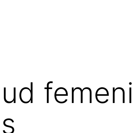
lud femeni
is