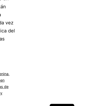
tán
a
da vez
ica del
as
enina
,
 en
as de
 y
Spanish