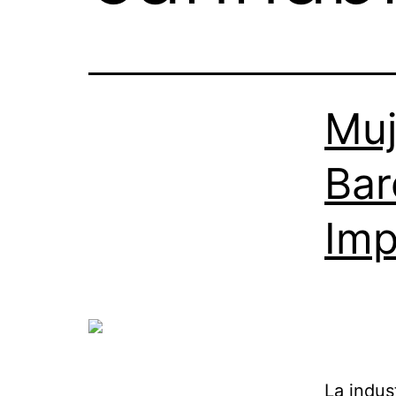
Muj
Bar
Imp
La indus