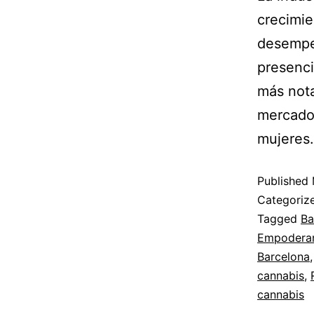
crecimie
desempe
presenci
más nota
mercado.
mujere
Published
Categoriz
Tagged
Ba
Empoderam
Barcelona
cannabis
,
cannabis