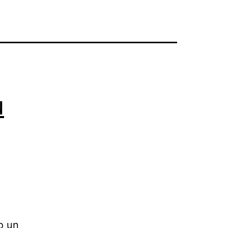
u
o un